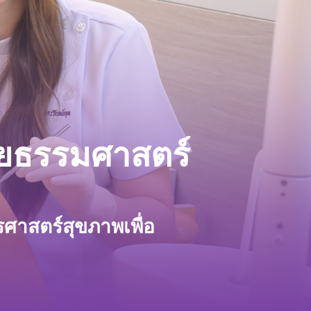
ยธรรมศาสตร์
ร
ศ
า
ส
ต
ร์
สุ
ข
ภ
า
พ
เ
พื่
อ