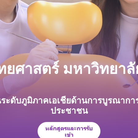
ยศาสตร์ มหาวิทยาลั
น
ร
ะ
ดั
บ
ภู
มิ
ภ
า
ค
เ
อ
เ
ชี
ย
ด้
า
น
ก
า
ร
บู
ร
ณ
า
ก
า
ป
ร
ะ
ช
า
ช
น
หลักสูตรและการรับ
เข้า