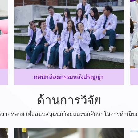
ค
ลิ
นิ
ก
ทั
น
ต
ก
ร
ร
ม
ห
ลั
ง
ป
ริ
ญ
ญ
า
ด้านการวิจัย
่หลากหลาย เพื่อสนับสนุนนักวิจัยและนักศึกษาในการดำเนินก