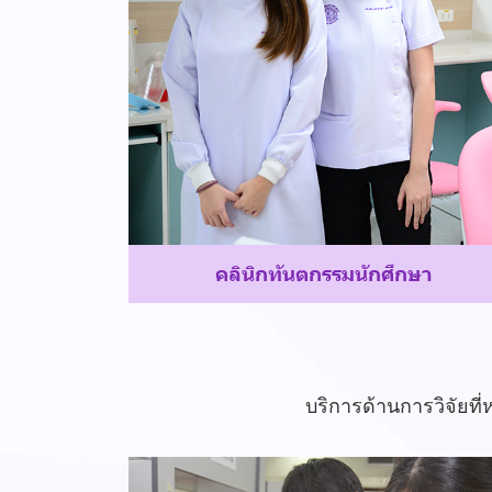
ค
ลิ
นิ
ก
ทั
น
ต
ก
ร
ร
ม
นั
ก
ศึ
ก
ษ
า
บริการด้านการวิจัยที