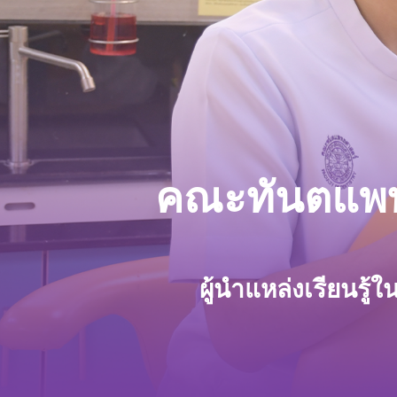
คณะทันตแพท
ผู้
นำ
แ
ห
ล่
ง
เ
รี
ย
น
รู้
ใ