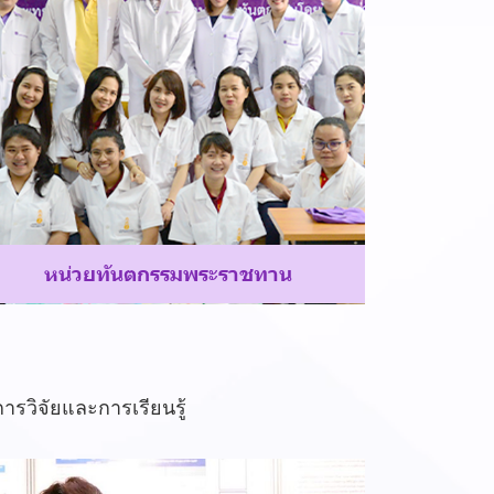
ห
น่
ว
ย
ทั
น
ต
ก
ร
ร
ม
พ
ร
ะ
ร
า
ช
ท
า
น
ารวิจัยและการเรียนรู้